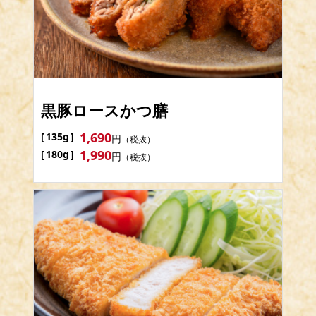
黒豚ロースかつ膳
1,690
135g
円
（税抜）
1,990
180g
円
（税抜）