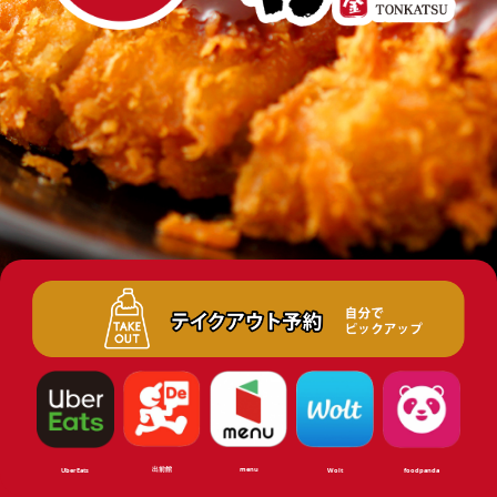
出前館
menu
UberEats
Wolt
foodpanda