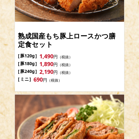
熟成国産もち豚上ロースかつ膳
定食セット
1,490
豚120g
円
（税抜）
1,890
豚180g
円
（税抜）
2,190
豚240g
円
（税抜）
690
ミニ
円
（税抜）